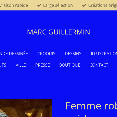
ivraison rapide
Large sélection
Créations orig
MARC GUILLERMIN
NDE DESSINÉE
CROQUIS
DESSINS
ILLUSTRATIO
ITS
VILLE
PRESSE
BOUTIQUE
CONTACT
Femme rob