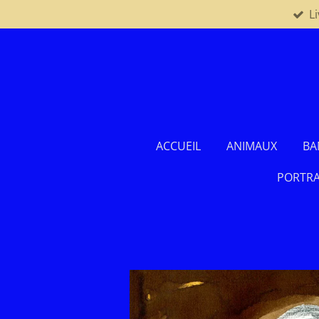
L
Passer
au
contenu
principal
ACCUEIL
ANIMAUX
BA
PORTRA