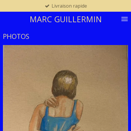
Livraison rapide
Passer
au
MARC GUILLERMIN
contenu
principal
PHOTOS