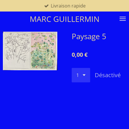
Livraison rapide
Passer
au
MARC GUILLERMIN
contenu
principal
Paysage 5
0,00 €
Désactivé