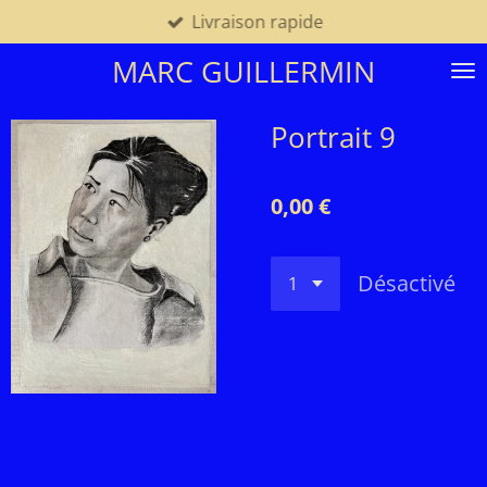
Livraison rapide
Passer
au
MARC GUILLERMIN
contenu
principal
Portrait 9
0,00 €
Désactivé